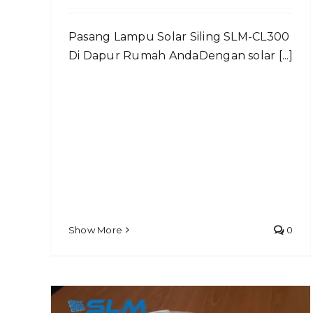
Pasang Lampu Solar Siling SLM-CL300
Di Dapur Rumah AndaDengan solar [...]
Show More
0