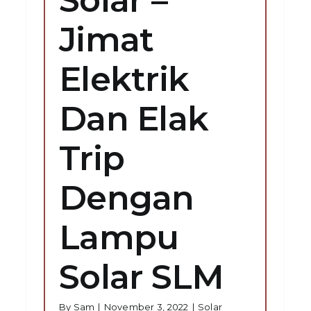
Jimat
Elektrik
Dan Elak
Trip
Dengan
Lampu
Solar SLM
By
Sam
|
November 3, 2022
|
Solar