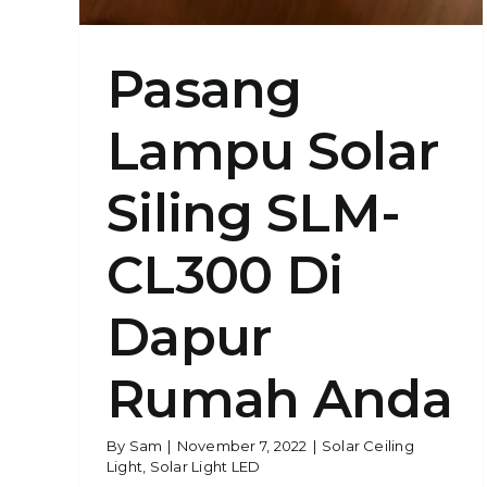
Pasang
Lampu Solar
Siling SLM-
CL300 Di
Dapur
Rumah Anda
By
Sam
|
November 7, 2022
|
Solar Ceiling
Light
,
Solar Light LED