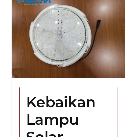
Untuk Pencahayaan
Dalaman, Mengapa Tidak
Lampu Solar Dalam
Rumah?
Solar Ceiling Light
SolarLights
Kebaikan
Lampu
Solar –