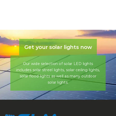
Get your solar lights now
Our wide selection of solar LED lights
includes solar streel lights, solar ceiling lights,
solar flood lights as well as many outdoor
solar lights.