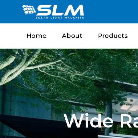
Skip
to
content
Home
About
Products
Wide Ra