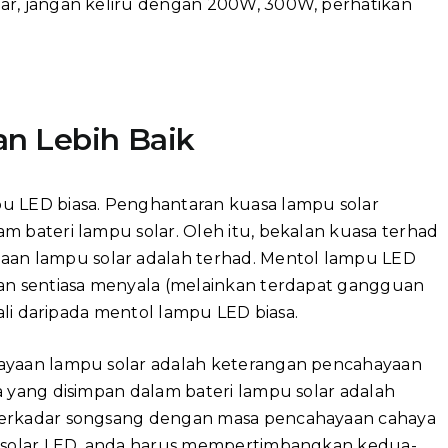
ar, jangan keliru dengan 200W, 300W, perhatikan
an Lebih Baik
u LED biasa. Penghantaran kuasa lampu solar
m bateri lampu solar. Oleh itu, bekalan kuasa terhad
n lampu solar adalah terhad. Mentol lampu LED
dan sentiasa menyala (melainkan terdapat gangguan
kali daripada mentol lampu LED biasa.
hayaan lampu solar adalah keterangan pencahayaan
a yang disimpan dalam bateri lampu solar adalah
 berkadar songsang dengan masa pencahayaan cahaya
pu solar LED, anda harus mempertimbangkan kedua-