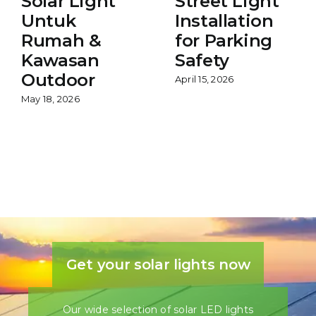
Solar Light
Street Light
Untuk
Installation
Rumah &
for Parking
Kawasan
Safety
Outdoor
April 15, 2026
May 18, 2026
Get your solar lights now
Our wide selection of solar LED lights