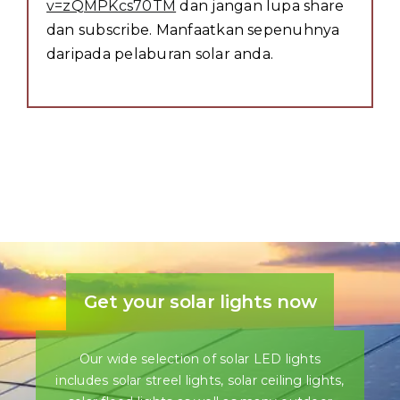
v=zQMPKcs70TM
dan jangan lupa share
dan subscribe. Manfaatkan sepenuhnya
daripada pelaburan solar anda.
Get your solar lights now
Our wide selection of solar LED lights
includes solar streel lights, solar ceiling lights,